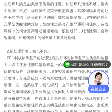
的助焊剂的是热风整平质量的保证。如助焊剂活性不够，铜表
面润湿性不好，焊料就不能完全覆盖焊盘，其露铜现象与前处
理不佳类似，延长前处理时间可减轻露铜现象。现在的助焊剂
几乎全为酸性助焊剂，如酸性过高会产生严重咬铜现象，造成
焊料中的铜含量高引起铅锡粗糙；酸性过低，则活性弱，会导
致露铜。如铅锡槽中的铜含量大要及时除铜。
2.前处理不够，粗化不良。
FPC制板热风整平前处理过程的好坏对热风整平的质量影响很
大，该工序必须彻底清除焊盘上的油污，杂质及氧化层，为浸
你们是怎么收费的呢？
锡提供新鲜可焊的铜表面。现在较常采用的前处理工艺是机械
式喷淋，首先是硫酸－双氧水微蚀刻，微蚀后浸酸，然后是水
喷淋冲洗，热风吹干，喷助焊剂，立即热风整平。前处理不良
造成的露铜现象是不分类型批次同时大量出现的，露铜点常常
是分布整个板面，在边缘上更是严重。使用放大镜观察前处理
后的线路板将发现焊盘上有明显残留的氧化点和污迹。出现类
似情况应对微蚀溶液进行化学分析，检查第二道酸洗溶液，调