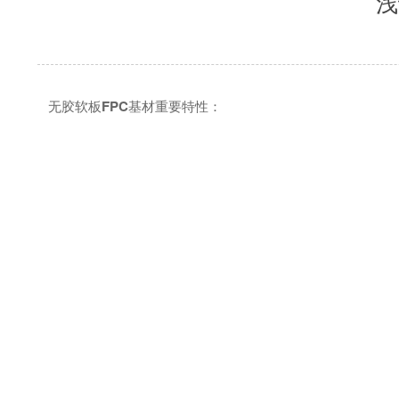
浅
无胶软板
FPC
基材重要特性：