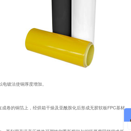
以电镀法使铜厚度增加。
成卷的铜箔上，经烘箱干燥及亚酰胺化后形成无胶软板FPC基材。