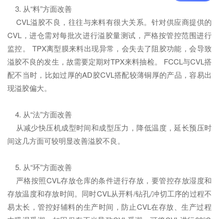
3. 从“料”方面改善
CVL溢胶不良，往往与来料有很大关系。针对供应商提供的
CVL，进仓需对每批次进行溢胶量测试，严格按管控范围进行
监控。 TPX离型膜来料出现异常，会失去了阻胶功能，会导致
溢胶不良的发生，故需要定期对TPX来料抽检。 FCCL与CVL搭
配不当时，比如过厚的AD胶CVL搭配较薄铜厚的产品，容易出
现溢胶偏大。
4. 从“法”方面改善
从减少快压机成型时间和成型压力，降低温度，延长预压时
间这几方面可较明显改善溢胶不良。
5. 从“环”方面改善
严格按照CVL存放仓库的条件进行存放，要管控存放湿度和
存放温度和存放时间。同时CVL从开料/钻孔/冲切工序的过程不
易太长，管控好辅料的生产时间，防止CVL在存放、生产过程