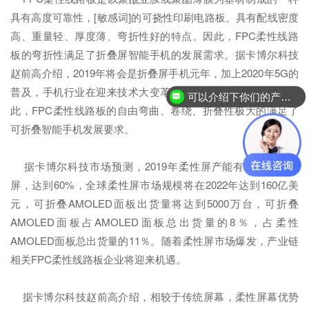
具有高度可靠性，[敏感词]的可挠性印刷电路板。具有配线密度
高、重量轻、厚度薄、弯折性好的特点。因此，FPC柔性线路
板的弯折性满足了折叠屏智能手机的发展需求。据卡博尔科技
赵前高介绍，2019年将会是折叠屏手机元年，加上2020年5G的
普及，手机行业在迎来技术大变革的同时，也将重新洗牌。因
可以介绍下你们的产品么？
此，FPC柔性线路板的自由弯曲、卷绕、折叠性极大的满足了
可折叠智能手机发展要求。
据卡博尔科技市场预测，2019年柔性屏产能有望反超硬式
屏，达到60%，全球柔性屏市场规模将在2022年达到160亿美
元，可折叠AMOLED面板出货量将达到5000万台，可折叠
AMOLED面板占AMOLED面板总出货量的8％，占柔性
AMOLED面板总出货量的11％。随着柔性屏市场爆发，产业链
相关FPC柔性线路板企业将迎来机遇。
据卡博尔科技赵前高介绍，相较于传统屏幕，柔性屏幕优势