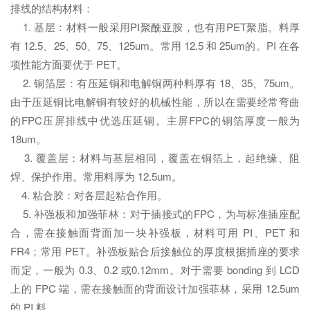
排线的结构材料：
1. 基层：材料一般采用PI聚酰亚胺，也有用PET聚脂。料厚
有 12.5、25、50、75、125um。常用 12.5 和 25um的。PI 在各
项性能方面要优于 PET。
2. 铜箔层：有压延铜和电解铜两种料厚有 18、35、75um。
由于压延铜比电解铜有较好的机械性能，所以在需要经常弯曲
的FPC压屏排线中优选压延铜。主屏FPC的铜箔厚度一般为
18um。
3. 覆盖层：材料与基层相同，覆盖在铜箔上，起绝缘、阻
焊、保护作用。常用料厚为 12.5um。
4. 粘合胶：对各层起粘合作用。
5. 补强板和加强菲林：对于插接式的FPC，为与标准插座配
合，需在接触面背面加一块补强板，材料可用 PI、PET 和
FR4；常用 PET。补强板贴合后接触位的厚度根据插座的要求
而定，一般为 0.3、0.2 或0.12mm。对于需要 bonding 到 LCD
上的 FPC 端，需在接触面的背面设计加强菲林，采用 12.5um
的 PI 料。