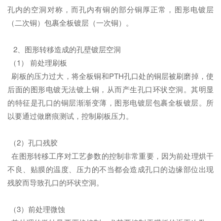
孔内的空洞对称，而孔内有铜的部分铜厚正常，图形电镀层
（二次铜）包裹全板镀层（一次铜）。
2、图形转移造成的孔壁镀层空洞
（1） 前处理刷板
刷板的压力过大，将全板铜和PTH孔口处的铜层被刷磨掉，使
后面的图形电镀无法镀上铜，从而产生孔口环状空洞。其明显
的特征是孔口的铜层渐渐变薄，图形电镀层包裹全板镀层。所
以要通过做磨痕测试，控制刷板压力。
（2）孔口残胶
在图形转移工序对工艺参数的控制非常重要，因为前处理烘干
不良、贴膜的温度、压力的不当都会造成孔口的边缘部位出现
残胶而导致孔口的环状空洞。
（3）前处理微蚀