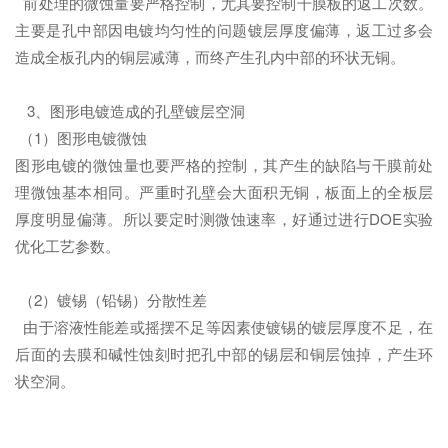
前处理的微蚀量要严格控制，尤其要控制干膜板的返工次数。
主要是孔中部因电镀均匀性的问题镀层厚度偏薄，返工过多会
造成全板孔内的铜层减薄，而终产生孔内中部的环状无铜。
3、图形电镀造成的孔壁镀层空洞
（1）图形电镀微蚀
图形电镀的微蚀量也要严格的控制，其产生的缺陷与干膜前处
理微蚀基本相同。严重时孔壁会大面积无铜，板面上的全板层
厚度明显偏薄。所以要定时测微蚀速率，好通过进行DOE实验
优化工艺参数。
（2）镀锡（铅锡）分散性差
由于溶液性能差或摇摆不足等因素使镀锡的镀层厚度不足，在
后面的去膜和碱性蚀刻时把孔中部的锡层和铜层蚀掉，产生环
状空洞。