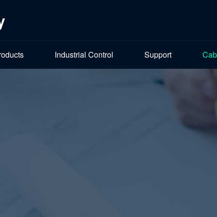
y
roducts
Industrial Control
Support
Cab