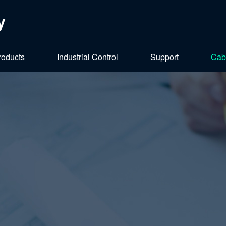
y
roducts
Industrial Control
Support
Cab