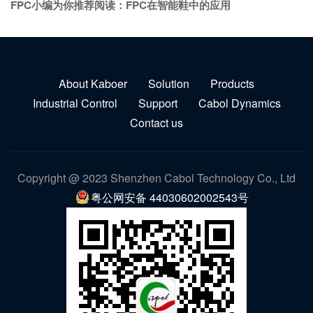
FPC小编为你推荐阅读：
FPC在智能鞋中的应用
About Kaboer
Solution
Products
Industrial Control
Support
Cabol Dynamics
Contact us
Copyright @ 2023 Shenzhen Cabol Technology Co., Ltd
粤公网安备 44030602002543号