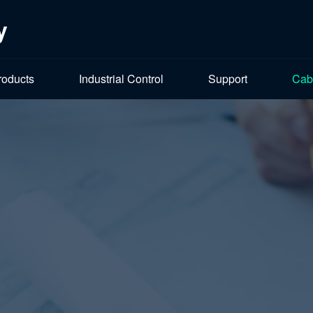
y
roducts
Industrial Control
Support
Cab