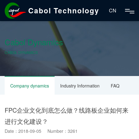
Cabol Technology
CN
Cabol Dynamics
CABOL DYNAMICS
Company dynamics
Industry Information
FAQ
FPC企业文化到底怎么做？线路板企业如何来
进行文化建设？
Date：2018-09-05 Number：3261