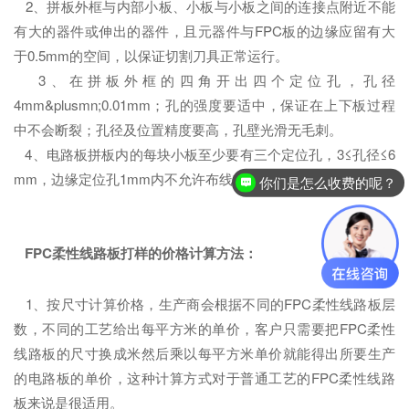
2、拼板外框与内部小板、小板与小板之间的连接点附近不能
有大的器件或伸出的器件，且元器件与FPC板的边缘应留有大
于0.5mm的空间，以保证切割刀具正常运行。
3、在拼板外框的四角开出四个定位孔，孔径
4mm&plusmn;0.01mm；孔的强度要适中，保证在上下板过程
中不会断裂；孔径及位置精度要高，孔壁光滑无毛刺。
4、电路板拼板内的每块小板至少要有三个定位孔，3≤孔径≤6
mm，边缘定位孔1mm内不允许布线或者贴片。
你们是怎么收费的呢？
FPC柔性线路板打样的价格计算方法：
1、按尺寸计算价格，生产商会根据不同的FPC柔性线路板层
数，不同的工艺给出每平方米的单价，客户只需要把FPC柔性
线路板的尺寸换成米然后乘以每平方米单价就能得出所要生产
的电路板的单价，这种计算方式对于普通工艺的FPC柔性线路
板来说是很适用。