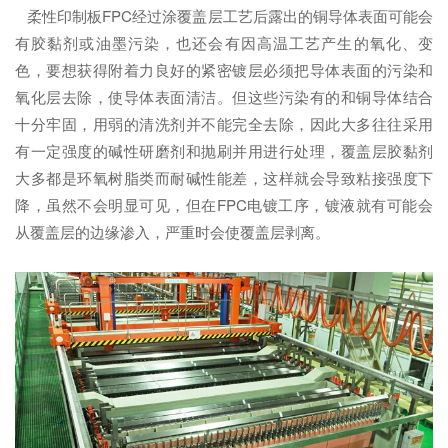
柔性印制板FPC经过涂覆盖层工艺后露出的铜导体表面可能会
有胶黏剂或油墨污染，也还会有因高温工艺产生的氧化、变
色，要想获得附着力良好的紧密镀层必须把导体表面的污染和
氧化层去除，使导体表面清洁。但这些污染有的和铜导体结合
十分牢固，用弱的清洗剂并不能完全去除，因此大多往往采用
有一定强度的碱性研磨剂和抛刷并用进行处理，覆盖层胶黏剂
大多都是环氧树脂类而耐碱性能差，这样就会导致粘接强度下
降，虽然不会明显可见，但在FPC电镀工序，镀液就有可能会
从覆盖层的边缘渗入，严重时会使覆盖层剥离。