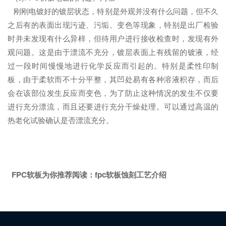
刚刚电镀好的镀层状态，特别是外观并没有什么问题，但不久
之后有的表面出现污迹、污垢、变色等现象，特别是出厂检验
时并未发现有什么异样，但待用户进行接收检查时，发现有外
观问题。这是由于漂流不充分，镀层表面上有残留的镀液，经
过一段时间慢慢地进行化学反应而引起的。特别是柔性印制
板，由于柔软而不十分平整，其凹处易有各种溶液积存，而后
会在该部位发生反应而变色，为了防止这种情况的发生不仅要
进行充分漂流，而且还要进行充分干燥处理。可以通过高温的
热老化试验确认是否漂流充分。
FPC软板为你推荐阅读：
fpc软板蚀刻工艺介绍