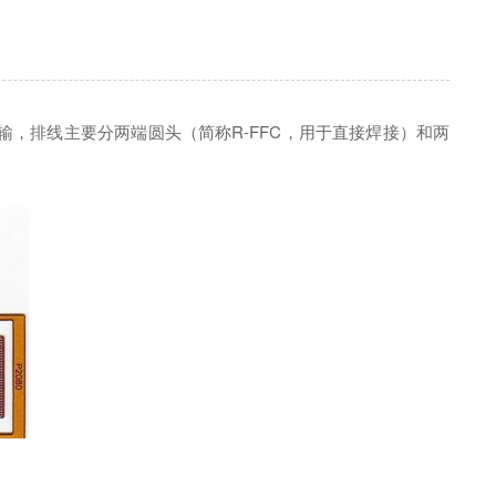
，排线主要分两端圆头（简称R-FFC，用于直接焊接）和两