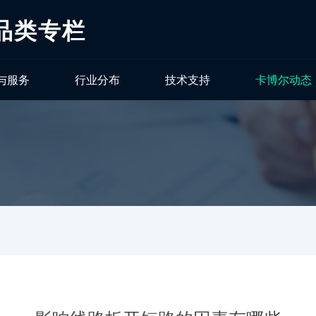
品类专栏
与服务
行业分布
技术支持
卡博尔动态