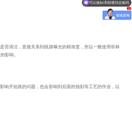
可以做fpc和软硬结合板吗
2
是否清洁，直接关系到线路曝光的精准度，所以一般使用菲林
大的影响。
影响开短路的问题，也会影响到后面的蚀刻等工艺的作业，以