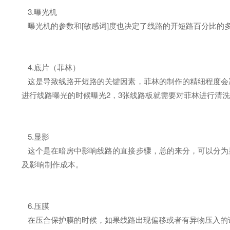
3.曝光机
曝光机的参数和[敏感词]度也决定了线路的开短路百分比的多
4.底片（菲林）
这是导致线路开短路的关键因素，菲林的制作的精细程度会
进行线路曝光的时候曝光2，3张线路板就需要对菲林进行清
5.显影
这个是在暗房中影响线路的直接步骤，总的来分，可以分为
及影响制作成本。
6.压膜
在压合保护膜的时候，如果线路出现偏移或者有异物压入的