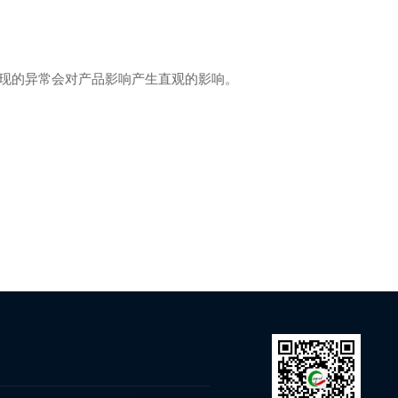
现的异常会对产品影响产生直观的影响。